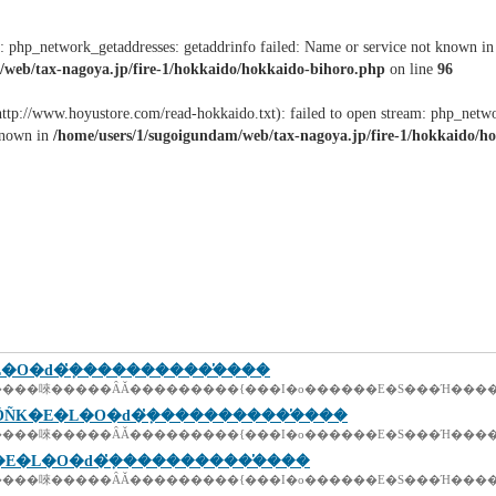
(): php_network_getaddresses: getaddrinfo failed: Name or service not known in
/web/tax-nagoya.jp/fire-1/hokkaido/hokkaido-bihoro.php
on line
96
(http://www.hoyustore.com/read-hokkaido.txt): failed to open stream: php_netw
 known in
/home/users/1/sugoigundam/web/tax-nagoya.jp/fire-1/hokkaido/h
L�O�d�݂̔�����������̕���
ÑK�E�L�O�d�݂̔�����������̕���
�E�L�O�d�݂̔�����������̕���